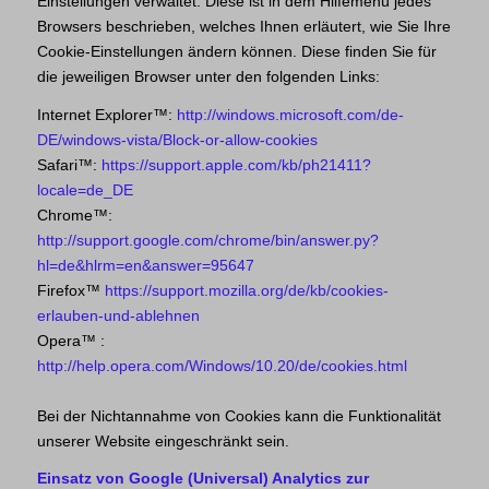
Einstellungen verwaltet. Diese ist in dem Hilfemenü jedes
Browsers beschrieben, welches Ihnen erläutert, wie Sie Ihre
Cookie-Einstellungen ändern können. Diese finden Sie für
die jeweiligen Browser unter den folgenden Links:
Internet Explorer™:
http://windows.microsoft.com/de-
DE/windows-vista/Block-or-allow-cookies
Safari™:
https://support.apple.com/kb/ph21411?
locale=de_DE
Chrome™:
http://support.google.com/chrome/bin/answer.py?
hl=de&hlrm=en&answer=95647
Firefox™
https://support.mozilla.org/de/kb/cookies-
erlauben-und-ablehnen
Opera™ :
http://help.opera.com/Windows/10.20/de/cookies.html
Bei der Nichtannahme von Cookies kann die Funktionalität
unserer Website eingeschränkt sein.
Einsatz von Google (Universal) Analytics zur