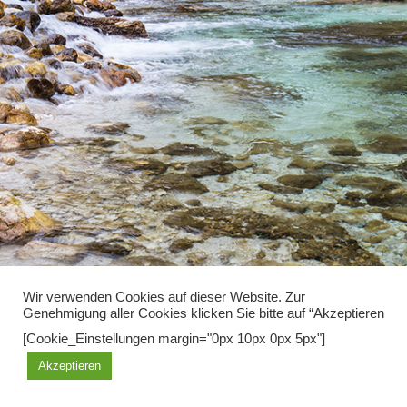
Wir verwenden Cookies auf dieser Website. Zur
Genehmigung aller Cookies klicken Sie bitte auf “Akzeptieren
Diese Seite benutzt Cookies, mit der weiteren Nutzung erklären sie
[Cookie_Einstellungen margin="0px 10px 0px 5px"]
sich damit einverstanden.
Akzeptieren
OK
Learn more