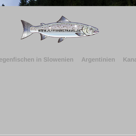
iegenfischen in Slowenien
Argentinien
Kan