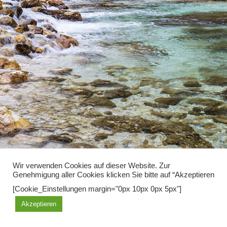
Wir verwenden Cookies auf dieser Website. Zur
Genehmigung aller Cookies klicken Sie bitte auf “Akzeptieren
Diese Seite benutzt Cookies, mit der weiteren Nutzung erklären sie
[Cookie_Einstellungen margin="0px 10px 0px 5px"]
sich damit einverstanden.
Akzeptieren
OK
Learn more