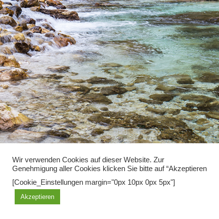
Wir verwenden Cookies auf dieser Website. Zur
Genehmigung aller Cookies klicken Sie bitte auf “Akzeptieren
Diese Seite benutzt Cookies, mit der weiteren Nutzung erklären sie
[Cookie_Einstellungen margin="0px 10px 0px 5px"]
sich damit einverstanden.
Akzeptieren
OK
Learn more