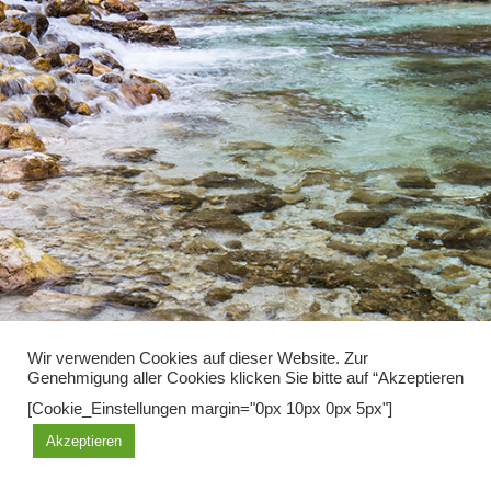
Wir verwenden Cookies auf dieser Website. Zur
Genehmigung aller Cookies klicken Sie bitte auf “Akzeptieren
Diese Seite benutzt Cookies, mit der weiteren Nutzung erklären sie
[Cookie_Einstellungen margin="0px 10px 0px 5px"]
sich damit einverstanden.
Akzeptieren
OK
Learn more