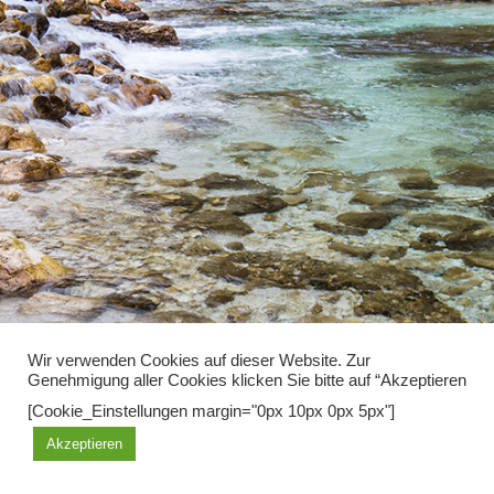
Wir verwenden Cookies auf dieser Website. Zur
Genehmigung aller Cookies klicken Sie bitte auf “Akzeptieren
Diese Seite benutzt Cookies, mit der weiteren Nutzung erklären sie
[Cookie_Einstellungen margin="0px 10px 0px 5px"]
sich damit einverstanden.
Akzeptieren
OK
Learn more