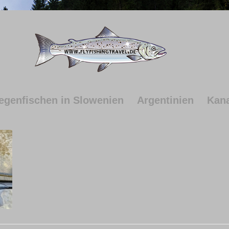
iegenfischen in Slowenien
Argentinien
Kan