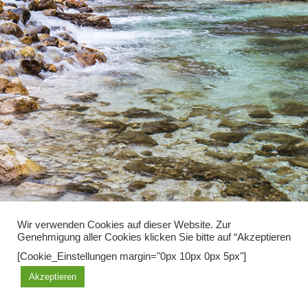
Wir verwenden Cookies auf dieser Website. Zur
Genehmigung aller Cookies klicken Sie bitte auf “Akzeptieren
Diese Seite benutzt Cookies, mit der weiteren Nutzung erklären sie
[Cookie_Einstellungen margin="0px 10px 0px 5px"]
sich damit einverstanden.
Akzeptieren
OK
Learn more