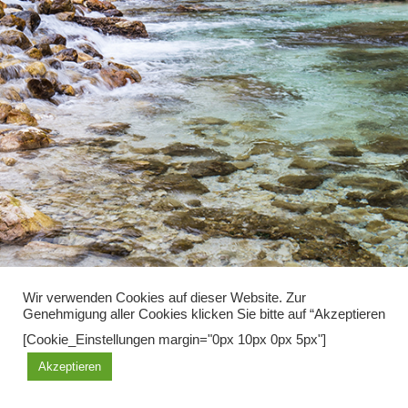
Wir verwenden Cookies auf dieser Website. Zur
Genehmigung aller Cookies klicken Sie bitte auf “Akzeptieren
Diese Seite benutzt Cookies, mit der weiteren Nutzung erklären sie
[Cookie_Einstellungen margin="0px 10px 0px 5px"]
sich damit einverstanden.
Akzeptieren
OK
Learn more