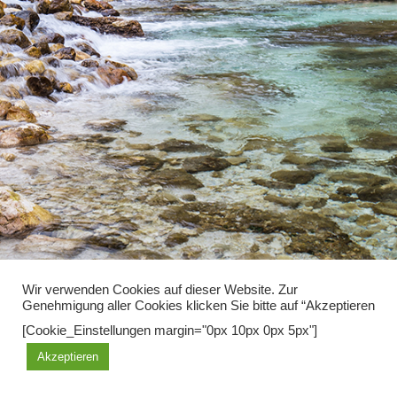
Wir verwenden Cookies auf dieser Website. Zur
Genehmigung aller Cookies klicken Sie bitte auf “Akzeptieren
Diese Seite benutzt Cookies, mit der weiteren Nutzung erklären sie
[Cookie_Einstellungen margin="0px 10px 0px 5px"]
sich damit einverstanden.
Akzeptieren
OK
Learn more